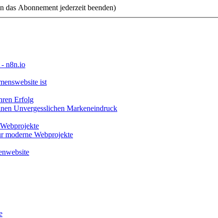
n das Abonnement jederzeit beenden)
- n8n.io
menswebsite ist
hren Erfolg
 Einen Unvergesslichen Markeneindruck
 Webprojekte
für moderne Webprojekte
menwebsite
e