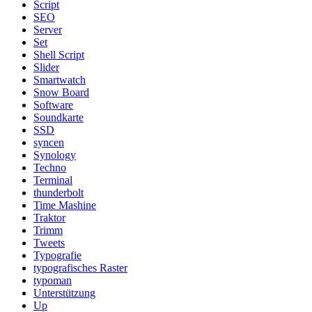
Script
SEO
Server
Set
Shell Script
Slider
Smartwatch
Snow Board
Software
Soundkarte
SSD
syncen
Synology
Techno
Terminal
thunderbolt
Time Mashine
Traktor
Trimm
Tweets
Typografie
typografisches Raster
typoman
Unterstützung
Up