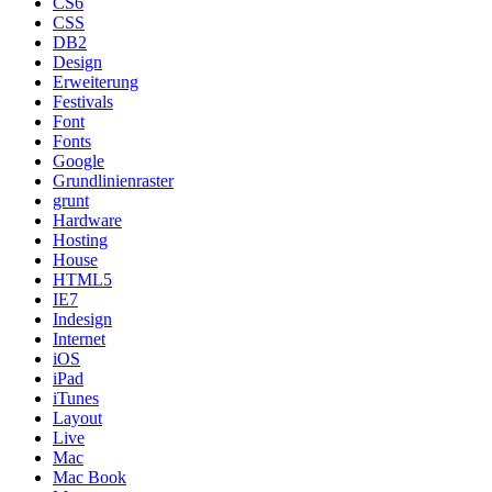
CS6
CSS
DB2
Design
Erweiterung
Festivals
Font
Fonts
Google
Grundlinienraster
grunt
Hardware
Hosting
House
HTML5
IE7
Indesign
Internet
iOS
iPad
iTunes
Layout
Live
Mac
Mac Book