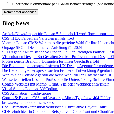
Über neue Kommentare per E-Mail benachrichtigen (Sie könne
Kommentar absenden
Blog News
Artikel-/News-Import für Contao 5.3 mittels KI workflow automation 
CSS: HEX-Farben als Variablen mittels :root
Vorteile Contao CMS: Warum es die perfekte Wahl für Ihre Unterneh
Onpage SEO – Die ultimative Anleitung für 2024
SEO Agentur Mittelstand: So Finden Sie Den Richtigen Partner Für I
Visitenkarten Design: So Gestalten Sie Mit Professionellem Design
Professionelle Branding-Lösungen für Ihren Geschäftserfolg
Die Bedeutung einer spezialisierten UX Design Agentur für moderne
Die Bedeutung einer spezialisierten Frontend-Entwicklung Agentur 
Warum eine Contao Agentur die beste Wahl für Ihr Unternehmen ist
Webseite erstellen lassen – Professionelle Unterstützung für Ihre Fir
Contao Websites mit Mamp, Grunt, Vite oder Webpack entwickeln
Visual Studio Code vs. VSCodium
CSS Animation - display:none
Contao 5: Externe CSS und Javascript Mime-Type bzw. 404 Fehler
browsersync reload on sass / scss
CSS Animation / transition verursacht "Cumulative Layout Shift"
CDN einrichten in Contao am Beispiel von Cloudfront und Cloudflar