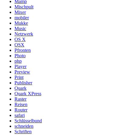
Mamp
Mischpult
Mixer
mobiler
Mukke
Music
Netzwerk
OS X
OSX
Pfronten
Photo
php
Player
Preview
Print
Publisher
Quark
Quark XPress
Raster
Reisen
Router
safari
Schlüsselbund
schneiden
Schriften