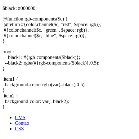
$black: #000000;
@function rgb-components($c) {
@return #{color.channel($c, "red", $space: rgb)},
#{color.channel($c, "green", $space: rgb)},
#{color.channel($c, "blue", $space: rgb)};
}
:root {
--black1: #{rgb-components($black)};
--black2: rgba(#{rgb-components($black)},0.5);
}
.item1 {
background-color: rgba(var(--black),0.5);
}
.item2 {
background-color: var(--black2);
}
CMS
Contao
CSS