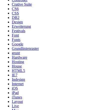
Crative Suite
CS6
CSS
DB2
Design
Erweiterung
Festivals
Font
Fonts
Google
Grundlinienraster
grunt
Hardware
Hosting
House
HTML5
IE7
Indesign
Internet
iOS
iPad
iTunes
Layout
Live