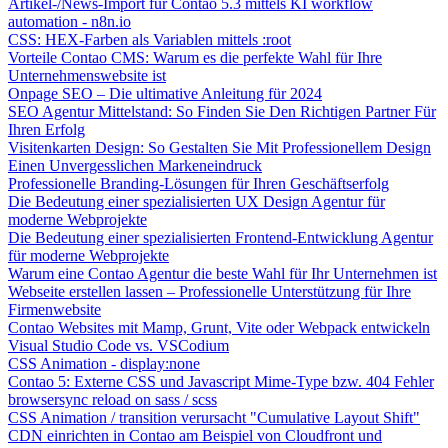
Artikel-/News-Import für Contao 5.3 mittels KI workflow
automation - n8n.io
CSS: HEX-Farben als Variablen mittels :root
Vorteile Contao CMS: Warum es die perfekte Wahl für Ihre
Unternehmenswebsite ist
Onpage SEO – Die ultimative Anleitung für 2024
SEO Agentur Mittelstand: So Finden Sie Den Richtigen Partner Für
Ihren Erfolg
Visitenkarten Design: So Gestalten Sie Mit Professionellem Design
Einen Unvergesslichen Markeneindruck
Professionelle Branding-Lösungen für Ihren Geschäftserfolg
Die Bedeutung einer spezialisierten UX Design Agentur für
moderne Webprojekte
Die Bedeutung einer spezialisierten Frontend-Entwicklung Agentur
für moderne Webprojekte
Warum eine Contao Agentur die beste Wahl für Ihr Unternehmen ist
Webseite erstellen lassen – Professionelle Unterstützung für Ihre
Firmenwebsite
Contao Websites mit Mamp, Grunt, Vite oder Webpack entwickeln
Visual Studio Code vs. VSCodium
CSS Animation - display:none
Contao 5: Externe CSS und Javascript Mime-Type bzw. 404 Fehler
browsersync reload on sass / scss
CSS Animation / transition verursacht "Cumulative Layout Shift"
CDN einrichten in Contao am Beispiel von Cloudfront und