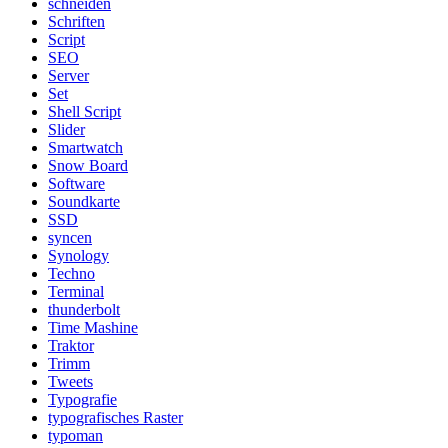
schneiden
Schriften
Script
SEO
Server
Set
Shell Script
Slider
Smartwatch
Snow Board
Software
Soundkarte
SSD
syncen
Synology
Techno
Terminal
thunderbolt
Time Mashine
Traktor
Trimm
Tweets
Typografie
typografisches Raster
typoman