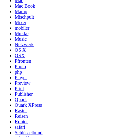
Mac
Mac Book
Mamp
Mischpult
Mixer
mobiler
Mukke
Music
Netzwerk
OS X
OSX
Pfronten
Photo
php
Player
Preview
Print
Publisher
Quark
Quark XPress
Raster
Reisen
Router
safari
Schlüsselbund