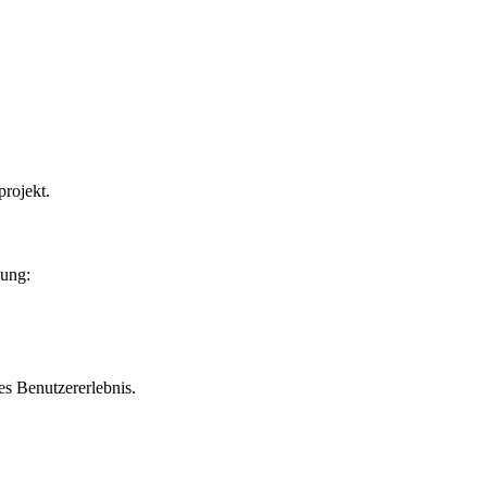
projekt.
zung:
es Benutzererlebnis.