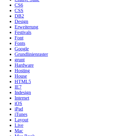
CS6
CSS
DB2
Design
Erweiterung
Festivals
Font
Fonts
Google
Grundlinienraster
grunt
Hardware
Hosting
House
HTML5
IE7
Indesign
Internet
iOS
iPad
iTunes
Layout
Live
Mac