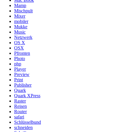
Mac Book
Mamp
Mischpult
Mixer
mobiler
Mukke
Music
Netzwerk
OS X
OSX
Pfronten
Photo
php
Player
Preview
Print
Publisher
Quark
Quark XPress
Raster
Reisen
Router
safari
Schlüsselbund
schneiden