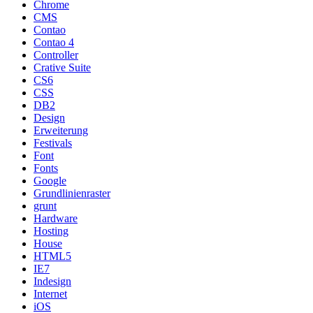
Chrome
CMS
Contao
Contao 4
Controller
Crative Suite
CS6
CSS
DB2
Design
Erweiterung
Festivals
Font
Fonts
Google
Grundlinienraster
grunt
Hardware
Hosting
House
HTML5
IE7
Indesign
Internet
iOS