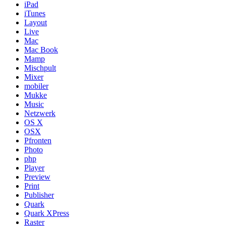
iPad
iTunes
Layout
Live
Mac
Mac Book
Mamp
Mischpult
Mixer
mobiler
Mukke
Music
Netzwerk
OS X
OSX
Pfronten
Photo
php
Player
Preview
Print
Publisher
Quark
Quark XPress
Raster