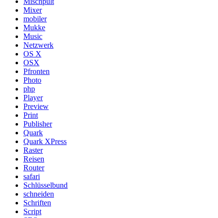
Mischpult
Mixer
mobiler
Mukke
Music
Netzwerk
OS X
OSX
Pfronten
Photo
php
Player
Preview
Print
Publisher
Quark
Quark XPress
Raster
Reisen
Router
safari
Schlüsselbund
schneiden
Schriften
Script