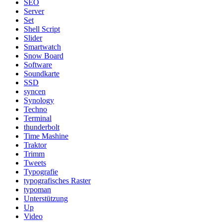
SEO
Server
Set
Shell Script
Slider
Smartwatch
Snow Board
Software
Soundkarte
SSD
syncen
Synology
Techno
Terminal
thunderbolt
Time Mashine
Traktor
Trimm
Tweets
Typografie
typografisches Raster
typoman
Unterstützung
Up
Video