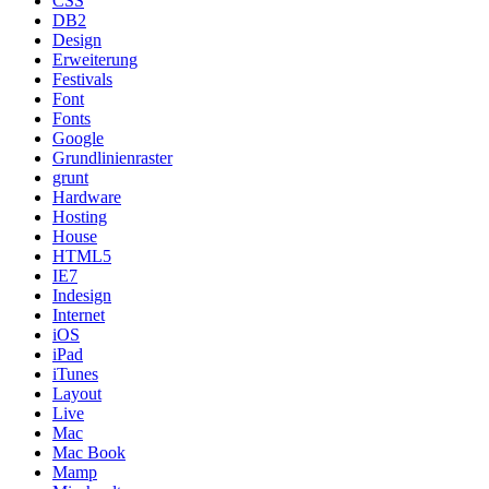
CSS
DB2
Design
Erweiterung
Festivals
Font
Fonts
Google
Grundlinienraster
grunt
Hardware
Hosting
House
HTML5
IE7
Indesign
Internet
iOS
iPad
iTunes
Layout
Live
Mac
Mac Book
Mamp