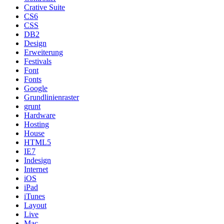
Crative Suite
CS6
CSS
DB2
Design
Erweiterung
Festivals
Font
Fonts
Google
Grundlinienraster
grunt
Hardware
Hosting
House
HTML5
IE7
Indesign
Internet
iOS
iPad
iTunes
Layout
Live
Mac