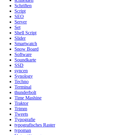
schneiden
Schriften
Script
SEO
Server
Set
Shell Script
Slider
Smartwatch
Snow Board
Software
Soundkarte
SSD
syncen
Synology
Techno
Terminal
thunderbolt
Time Mashine
Traktor
Trimm
Tweets
Typografie
typografisches Raster
typoman