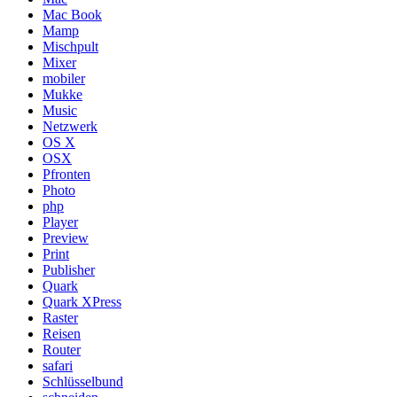
Mac Book
Mamp
Mischpult
Mixer
mobiler
Mukke
Music
Netzwerk
OS X
OSX
Pfronten
Photo
php
Player
Preview
Print
Publisher
Quark
Quark XPress
Raster
Reisen
Router
safari
Schlüsselbund