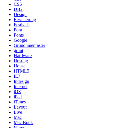
CSS
DB2
Design
Erweiterung
Festivals
Font
Fonts
Google
Grundlinienraster
grunt
Hardware
Hosting
House
HTML5
IE7
Indesign
Internet
iOS
iPad
iTunes
Layout
Live
Mac
Mac Book
Mamp