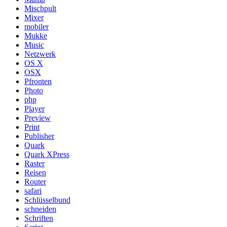
Mischpult
Mixer
mobiler
Mukke
Music
Netzwerk
OS X
OSX
Pfronten
Photo
php
Player
Preview
Print
Publisher
Quark
Quark XPress
Raster
Reisen
Router
safari
Schlüsselbund
schneiden
Schriften