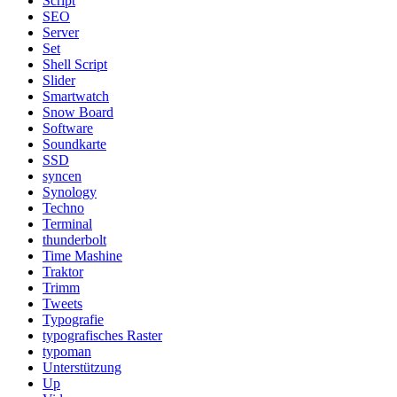
Script
SEO
Server
Set
Shell Script
Slider
Smartwatch
Snow Board
Software
Soundkarte
SSD
syncen
Synology
Techno
Terminal
thunderbolt
Time Mashine
Traktor
Trimm
Tweets
Typografie
typografisches Raster
typoman
Unterstützung
Up