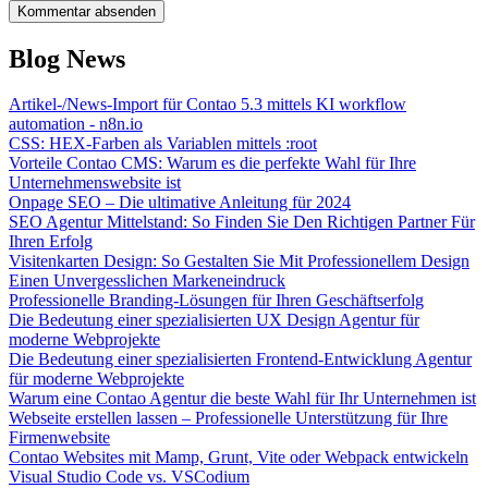
Kommentar absenden
Blog News
Artikel-/News-Import für Contao 5.3 mittels KI workflow
automation - n8n.io
CSS: HEX-Farben als Variablen mittels :root
Vorteile Contao CMS: Warum es die perfekte Wahl für Ihre
Unternehmenswebsite ist
Onpage SEO – Die ultimative Anleitung für 2024
SEO Agentur Mittelstand: So Finden Sie Den Richtigen Partner Für
Ihren Erfolg
Visitenkarten Design: So Gestalten Sie Mit Professionellem Design
Einen Unvergesslichen Markeneindruck
Professionelle Branding-Lösungen für Ihren Geschäftserfolg
Die Bedeutung einer spezialisierten UX Design Agentur für
moderne Webprojekte
Die Bedeutung einer spezialisierten Frontend-Entwicklung Agentur
für moderne Webprojekte
Warum eine Contao Agentur die beste Wahl für Ihr Unternehmen ist
Webseite erstellen lassen – Professionelle Unterstützung für Ihre
Firmenwebsite
Contao Websites mit Mamp, Grunt, Vite oder Webpack entwickeln
Visual Studio Code vs. VSCodium