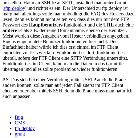
umstellen. Hat man SSH bzw. SFTP, installiert man unter Grunt
'
sftp-deploy
' und richtet es ein. Der Unterschied zu ftp-deploy ist
marginal, allerdings sollte man unbedingt die FAQ des Hosters dazu
lesen, denn es kommt nicht selten vor, dass dies nur mit dem FTP-
Passwort des
Hauptbenutzers
funktioniert und die
URL
auch eine
andere
ist als z.B. der reine Domainname, ebenso der Benutzer.
Meist werden diese Angaben vom Hoster verbindlich angegeben.
Eigens eingerichtete Benutzer funktionieren hier nicht. Der
Einfachheit halber würde ich dies erst einmal im FTP Client
einrichten zu Testzwecken. Funktioniert es dort, funktioniert es
überall, sofern der FTP Client eine SFTP Verbindung unterstützt.
Funktioniert es im Client, kann man die Daten in das Gruntfile
übertragen und alles sollte problemlos wieder funktionieren.
P.S. Das sich bei einer Verbindung mittels SFTP auch die Pfade
ändern können, sollte man auf jeden Fall zuerst im FTP-Client
checken oder aber mittels SSH, denn die Pfade muss man natürlich
auch anpassen.
Bug
CMS
ftp-deploy
grunt