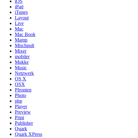
iOS
iPad
iTunes
Layout
Live
Mac
Mac Book
Mamp
Mischpult
Mixer
mobiler
Mukke
Music
Netzwerk
OS X
OSX
Pfronten
Photo
php
Player
Preview
Print
Publisher
Quark
Quark XPress