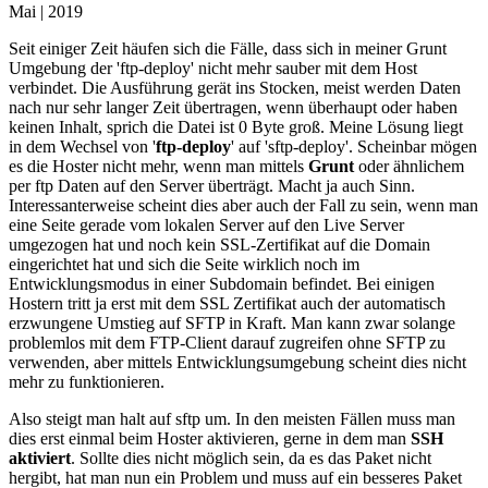
Mai | 2019
Seit einiger Zeit häufen sich die Fälle, dass sich in meiner Grunt
Umgebung der 'ftp-deploy' nicht mehr sauber mit dem Host
verbindet. Die Ausführung gerät ins Stocken, meist werden Daten
nach nur sehr langer Zeit übertragen, wenn überhaupt oder haben
keinen Inhalt, sprich die Datei ist 0 Byte groß. Meine Lösung liegt
in dem Wechsel von '
ftp-deploy
' auf 'sftp-deploy'. Scheinbar mögen
es die Hoster nicht mehr, wenn man mittels
Grunt
oder ähnlichem
per ftp Daten auf den Server überträgt. Macht ja auch Sinn.
Interessanterweise scheint dies aber auch der Fall zu sein, wenn man
eine Seite gerade vom lokalen Server auf den Live Server
umgezogen hat und noch kein SSL-Zertifikat auf die Domain
eingerichtet hat und sich die Seite wirklich noch im
Entwicklungsmodus in einer Subdomain befindet. Bei einigen
Hostern tritt ja erst mit dem SSL Zertifikat auch der automatisch
erzwungene Umstieg auf SFTP in Kraft. Man kann zwar solange
problemlos mit dem FTP-Client darauf zugreifen ohne SFTP zu
verwenden, aber mittels Entwicklungsumgebung scheint dies nicht
mehr zu funktionieren.
Also steigt man halt auf sftp um. In den meisten Fällen muss man
dies erst einmal beim Hoster aktivieren, gerne in dem man
SSH
aktiviert
. Sollte dies nicht möglich sein, da es das Paket nicht
hergibt, hat man nun ein Problem und muss auf ein besseres Paket