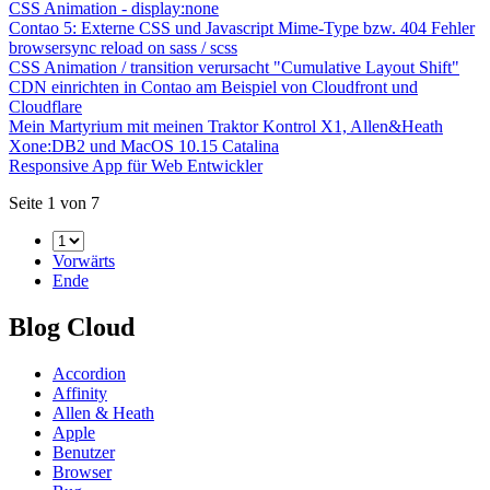
CSS Animation - display:none
Contao 5: Externe CSS und Javascript Mime-Type bzw. 404 Fehler
browsersync reload on sass / scss
CSS Animation / transition verursacht "Cumulative Layout Shift"
CDN einrichten in Contao am Beispiel von Cloudfront und
Cloudflare
Mein Martyrium mit meinen Traktor Kontrol X1, Allen&Heath
Xone:DB2 und MacOS 10.15 Catalina
Responsive App für Web Entwickler
Seite 1 von 7
Vorwärts
Ende
Blog Cloud
Accordion
Affinity
Allen & Heath
Apple
Benutzer
Browser