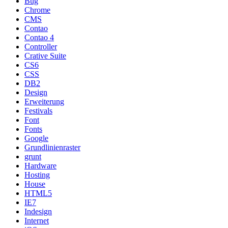
Bug
Chrome
CMS
Contao
Contao 4
Controller
Crative Suite
CS6
CSS
DB2
Design
Erweiterung
Festivals
Font
Fonts
Google
Grundlinienraster
grunt
Hardware
Hosting
House
HTML5
IE7
Indesign
Internet