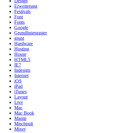
Design
Erweiterung
Festivals
Font
Fonts
Google
Grundlinienraster
grunt
Hardware
Hosting
House
HTML5
IE7
Indesign
Internet
iOS
iPad
iTunes
Layout
Live
Mac
Mac Book
Mamp
Mischpult
Mixer