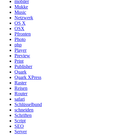
mobiler
Mukke
Music
Netzwerk
OS X
OSX
Pfronten
Photo
php
Player
Preview
Print
Publisher
Quark
Quark XPress
Raster
Reisen
Router
safari
Schlüsselbund
schneiden
Schriften
Script
SEO
Server