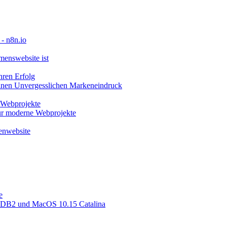
- n8n.io
menswebsite ist
hren Erfolg
 Einen Unvergesslichen Markeneindruck
 Webprojekte
für moderne Webprojekte
menwebsite
e
e:DB2 und MacOS 10.15 Catalina