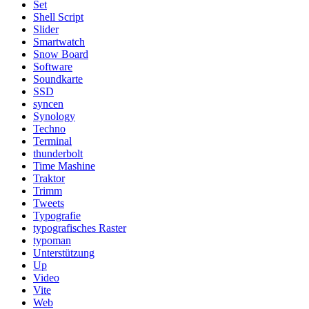
Set
Shell Script
Slider
Smartwatch
Snow Board
Software
Soundkarte
SSD
syncen
Synology
Techno
Terminal
thunderbolt
Time Mashine
Traktor
Trimm
Tweets
Typografie
typografisches Raster
typoman
Unterstützung
Up
Video
Vite
Web