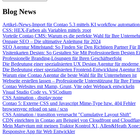
Blog News
Artikel-/News-Import für Contao 5.3 mittels KI workflow automation 
CSS: HEX-Farben als Variablen mittels :root
Vorteile Contao CMS: Warum es die perfekte Wahl für Ihre Unterneh
Onpage SEO – Die ultimative Anleitung für 2024
SEO Agentur Mittelstand: So Finden Sie Den Richtigen Partner Für I
Visitenkarten Design: So Gestalten Sie Mit Professionellem Design
Professionelle Branding-Lösungen für Ihren Geschäftserfolg
Die Bedeutung einer spezialisierten UX Design Agentur für moderne
Die Bedeutung einer spezialisierten Frontend-Entwicklung Agentur 
Warum eine Contao Agentur die beste Wahl für Ihr Unternehmen ist
Webseite erstellen lassen – Professionelle Unterstützung für Ihre Fir
Contao Websites mit Mamp, Grunt, Vite oder Webpack entwickeln
Visual Studio Code vs. VSCodium
CSS Animation - display:none
Contao 5: Externe CSS und Javascript Mime-Type bzw. 404 Fehler
browsersync reload on sass / scss
CSS Animation / transition verursacht "Cumulative Layout Shift"
CDN einrichten in Contao am Beispiel von Cloudfront und Cloudflar
Mein Martyrium mit meinen Traktor Kontrol X1, Allen&Heath Xon
Responsive App für Web Entwickler